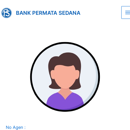
Lewati
M
ke
BANK PERMATA SEDANA
M
konten
No Agen :